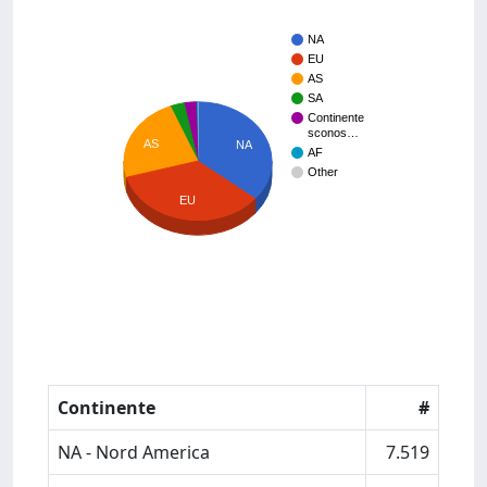
NA
EU
AS
SA
Continente
sconos…
AS
NA
AF
Other
EU
Continente
#
NA - Nord America
7.519