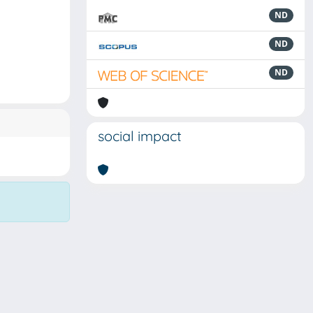
ND
ND
ND
social impact