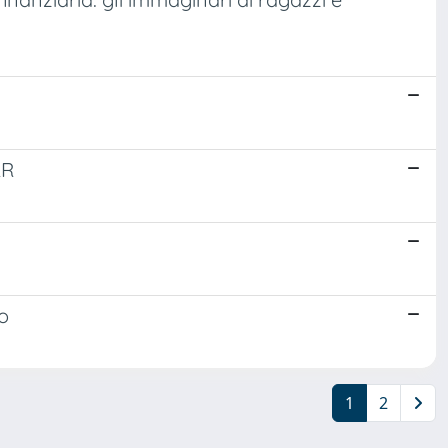
RR
io
1
2