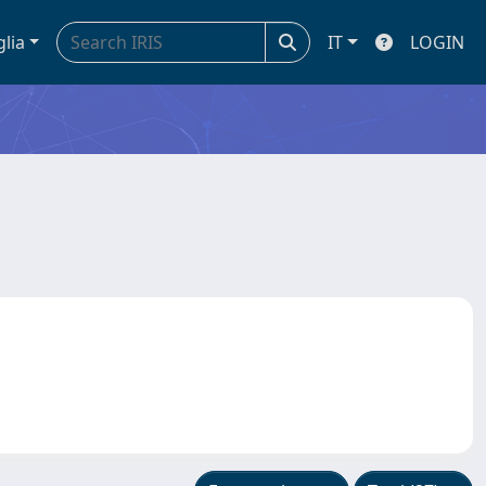
glia
IT
LOGIN