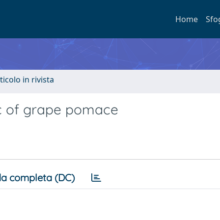
Home
Sfo
ticolo in rivista
ic of grape pomace
a completa (DC)