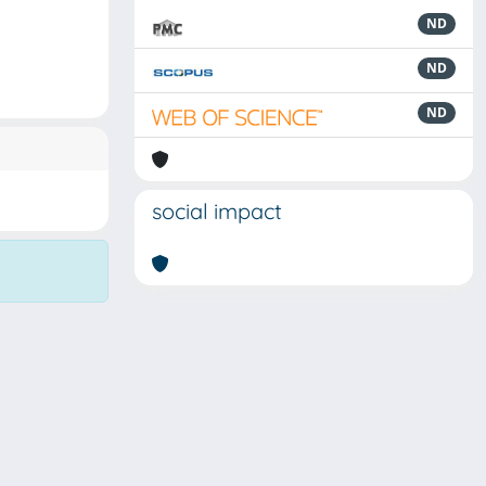
ND
ND
ND
social impact