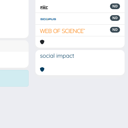
ND
ND
ND
social impact