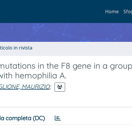
Home
Sfo
ticolo in rivista
 mutations in the F8 gene in a group
 with hemophilia A.
LIONE, MAURIZIO
;
a completa (DC)