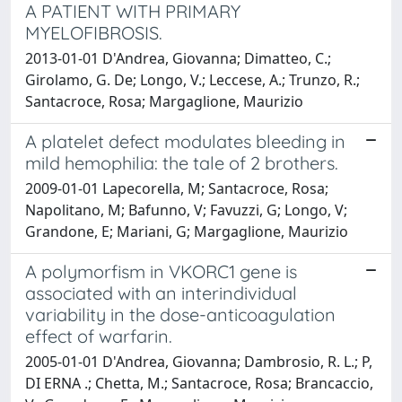
A PATIENT WITH PRIMARY
MYELOFIBROSIS.
2013-01-01 D'Andrea, Giovanna; Dimatteo, C.;
Girolamo, G. De; Longo, V.; Leccese, A.; Trunzo, R.;
Santacroce, Rosa; Margaglione, Maurizio
A platelet defect modulates bleeding in
mild hemophilia: the tale of 2 brothers.
2009-01-01 Lapecorella, M; Santacroce, Rosa;
Napolitano, M; Bafunno, V; Favuzzi, G; Longo, V;
Grandone, E; Mariani, G; Margaglione, Maurizio
A polymorfism in VKORC1 gene is
associated with an interindividual
variability in the dose-anticoagulation
effect of warfarin.
2005-01-01 D'Andrea, Giovanna; Dambrosio, R. L.; P,
DI ERNA .; Chetta, M.; Santacroce, Rosa; Brancaccio,