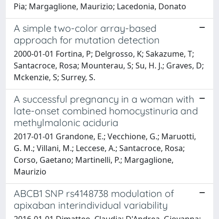
Pia; Margaglione, Maurizio; Lacedonia, Donato
A simple two-color array-based
approach for mutation detection
2000-01-01 Fortina, P; Delgrosso, K; Sakazume, T;
Santacroce, Rosa; Mounterau, S; Su, H. J.; Graves, D;
Mckenzie, S; Surrey, S.
A successful pregnancy in a woman with
late-onset combined homocystinuria and
methylmalonic aciduria
2017-01-01 Grandone, E.; Vecchione, G.; Maruotti,
G. M.; Villani, M.; Leccese, A.; Santacroce, Rosa;
Corso, Gaetano; Martinelli, P.; Margaglione,
Maurizio
ABCB1 SNP rs4148738 modulation of
apixaban interindividual variability
2016-01-01 Dimatteo, Claudia; D'Andrea, Giovanna;