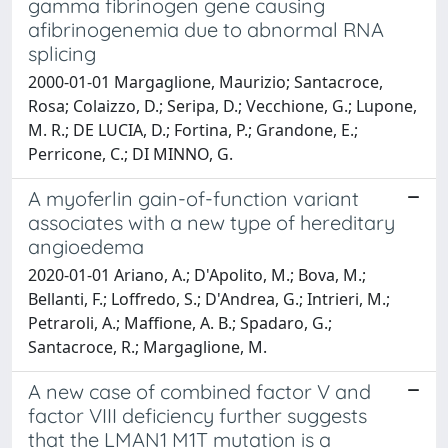
gamma fibrinogen gene causing
afibrinogenemia due to abnormal RNA
splicing
2000-01-01 Margaglione, Maurizio; Santacroce,
Rosa; Colaizzo, D.; Seripa, D.; Vecchione, G.; Lupone,
M. R.; DE LUCIA, D.; Fortina, P.; Grandone, E.;
Perricone, C.; DI MINNO, G.
A myoferlin gain-of-function variant
associates with a new type of hereditary
angioedema
2020-01-01 Ariano, A.; D'Apolito, M.; Bova, M.;
Bellanti, F.; Loffredo, S.; D'Andrea, G.; Intrieri, M.;
Petraroli, A.; Maffione, A. B.; Spadaro, G.;
Santacroce, R.; Margaglione, M.
A new case of combined factor V and
factor VIII deficiency further suggests
that the LMAN1 M1T mutation is a