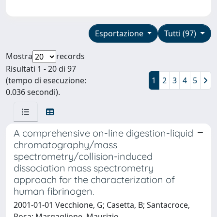
Esportazione
Tutti (97)
Mostra
records
Risultati 1 - 20 di 97
(tempo di esecuzione:
1
2
3
4
5
0.036 secondi).
A comprehensive on-line digestion-liquid
chromatography/mass
spectrometry/collision-induced
dissociation mass spectrometry
approach for the characterization of
human fibrinogen.
2001-01-01 Vecchione, G; Casetta, B; Santacroce,
Rosa; Margaglione, Maurizio