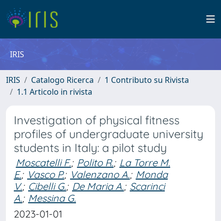
IRIS
IRIS
Catalogo Ricerca
1 Contributo su Rivista
1.1 Articolo in rivista
Investigation of physical fitness
profiles of undergraduate university
students in Italy: a pilot study
Moscatelli F.
;
Polito R.
;
La Torre M.
E.
;
Vasco P.
;
Valenzano A.
;
Monda
V.
;
Cibelli G.
;
De Maria A.
;
Scarinci
A.
;
Messina G.
2023-01-01