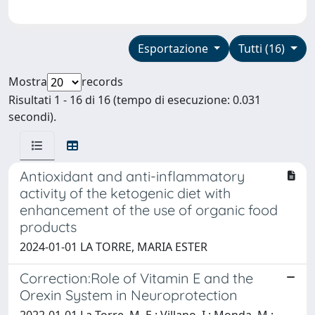
Esportazione
Tutti (16)
Mostra
records
Risultati 1 - 16 di 16 (tempo di esecuzione: 0.031
secondi).
Antioxidant and anti-inflammatory
activity of the ketogenic diet with
enhancement of the use of organic food
products
2024-01-01 LA TORRE, MARIA ESTER
Correction:Role of Vitamin E and the
Orexin System in Neuroprotection
2022-01-01 La Torre, M. E.; Villano, I.; Monda, M.;