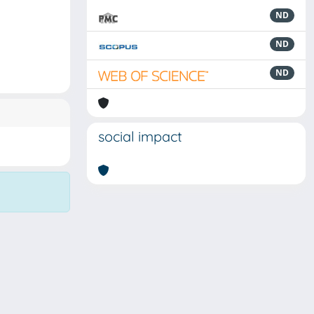
ND
ND
ND
social impact