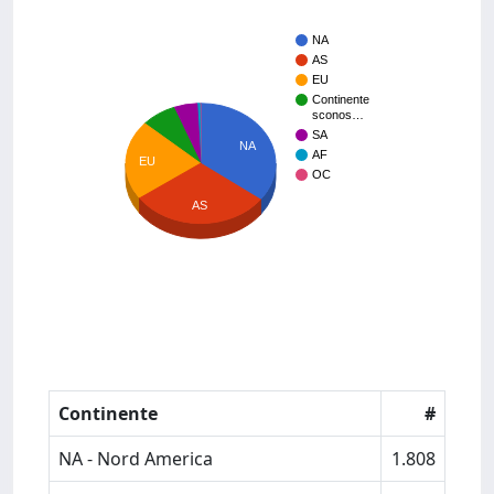
NA
AS
EU
Continente
sconos…
SA
NA
AF
EU
OC
AS
Continente
#
NA - Nord America
1.808