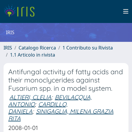
IRIS
IRIS
Catalogo Ricerca
1 Contributo su Rivista
1.1 Articolo in rivista
Antifungal activity of fatty acids and
their monoclycerides against
Fusarium spp. in a model system.
ALTIERI, CLELIA
;
BEVILACQUA,
ANTONIO
;
CARDILLO,
DANIELA
;
SINIGAGLIA, MILENA GRAZIA
RITA
2008-01-01