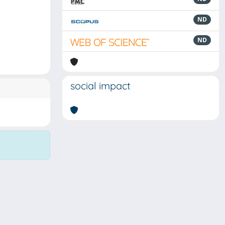
ND
ND
social impact