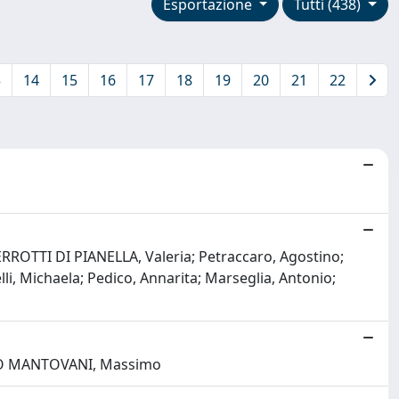
Esportazione
Tutti (438)
3
14
15
16
17
18
19
20
21
22
 VERROTTI DI PIANELLA, Valeria; Petraccaro, Agostino;
lli, Michaela; Pedico, Annarita; Marseglia, Antonio;
OELLO MANTOVANI, Massimo