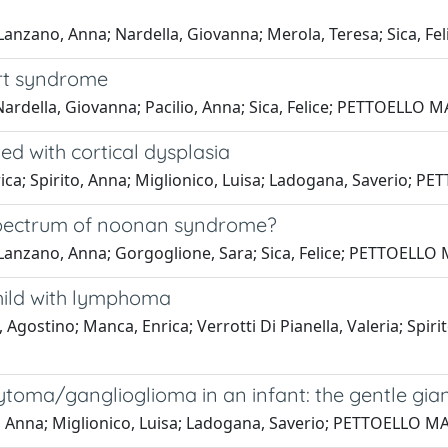
ria; Lanzano, Anna; Nardella, Giovanna; Merola, Teresa; Sic
ert syndrome
; Nardella, Giovanna; Pacilio, Anna; Sica, Felice; PETTOEL
d with cortical dysplasia
nrica; Spirito, Anna; Miglionico, Luisa; Ladogana, Saverio
c spectrum of noonan syndrome?
ria; Lanzano, Anna; Gorgoglione, Sara; Sica, Felice; PETTOE
hild with lymphoma
Agostino; Manca, Enrica; Verrotti Di Pianella, Valeria; Spiri
cytoma/ganglioglioma in an infant: the gentle gia
to, Anna; Miglionico, Luisa; Ladogana, Saverio; PETTOELLO