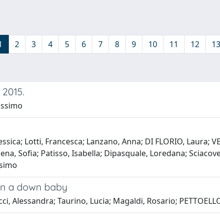
1
2
3
4
5
6
7
8
9
10
11
12
1
 2015.
assimo
 Jessica; Lotti, Francesca; Lanzano, Anna; DI FLORIO, Laura;
iena, Sofia; Patisso, Isabella; Dipasquale, Loredana; Sciacove
ssimo
n in a down baby
tucci, Alessandra; Taurino, Lucia; Magaldi, Rosario; PETT