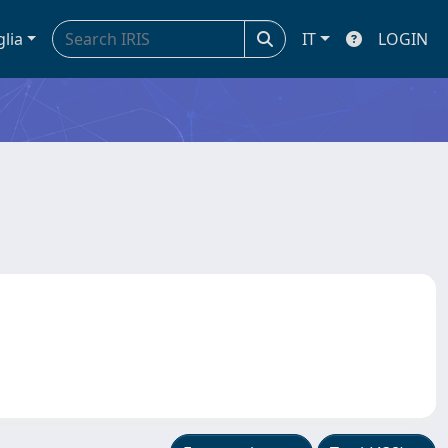
glia
IT
LOGIN