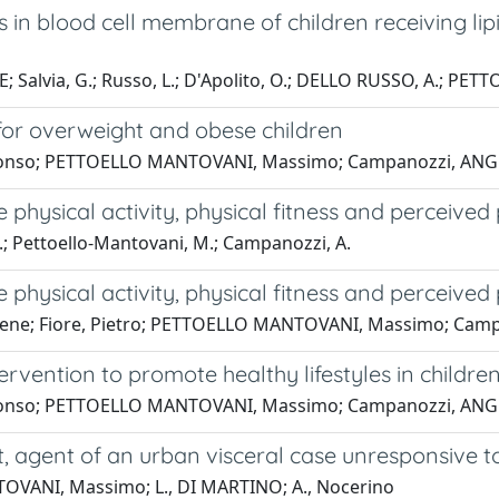
 in blood cell membrane of children receiving lipi
 Salvia, G.; Russo, L.; D'Apolito, O.; DELLO RUSSO, A.; 
or overweight and obese children
, Alfonso; PETTOELLO MANTOVANI, Massimo; Campanozzi, A
ysical activity, physical fitness and perceived p
 P.; Pettoello-Mantovani, M.; Campanozzi, A.
ysical activity, physical fitness and perceived ph
o, Irene; Fiore, Pietro; PETTOELLO MANTOVANI, Massimo; C
ervention to promote healthy lifestyles in childre
, Alfonso; PETTOELLO MANTOVANI, Massimo; Campanozzi, A
 agent of an urban visceral case unresponsive t
TOVANI, Massimo; L., DI MARTINO; A., Nocerino