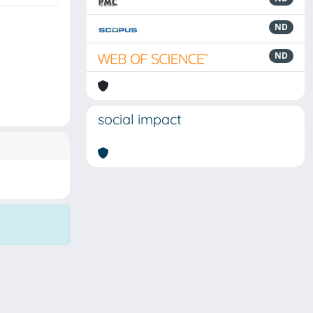
ND
ND
social impact