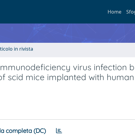
Home
Sfo
ticolo in rivista
 immunodeficiency virus infection 
of scid mice implanted with human 
a completa (DC)