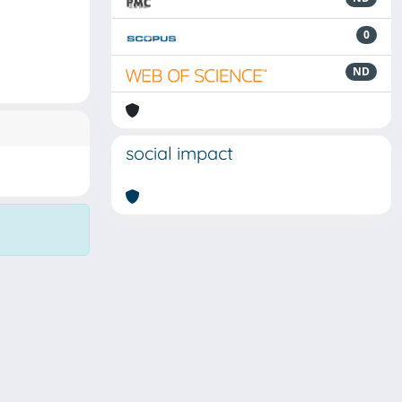
0
ND
social impact