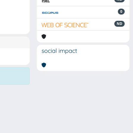
0
ND
social impact