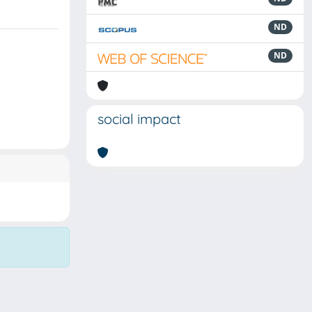
ND
ND
social impact