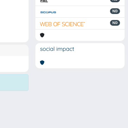
ND
ND
social impact