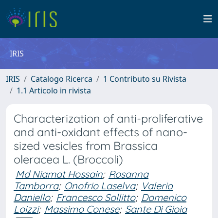
IRIS
IRIS
Catalogo Ricerca
1 Contributo su Rivista
1.1 Articolo in rivista
Characterization of anti-proliferative
and anti-oxidant effects of nano-
sized vesicles from Brassica
oleracea L. (Broccoli)
Md Niamat Hossain
;
Rosanna
Tamborra
;
Onofrio Laselva
;
Valeria
Daniello
;
Francesco Sollitto
;
Domenico
Loizzi
;
Massimo Conese
;
Sante Di Gioia