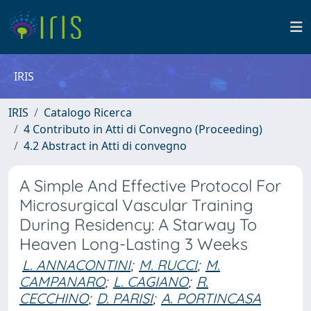
IRIS
IRIS
Catalogo Ricerca
4 Contributo in Atti di Convegno (Proceeding)
4.2 Abstract in Atti di convegno
A Simple And Effective Protocol For
Microsurgical Vascular Training
During Residency: A Starway To
Heaven Long-Lasting 3 Weeks
L. ANNACONTINI
;
M. RUCCI
;
M.
CAMPANARO
;
L. CAGIANO
;
R.
CECCHINO
;
D. PARISI
;
A. PORTINCASA