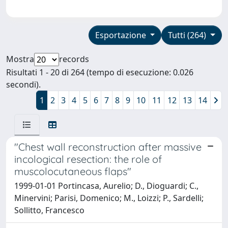
Esportazione
Tutti (264)
Mostra
records
Risultati 1 - 20 di 264 (tempo di esecuzione: 0.026
secondi).
1
2
3
4
5
6
7
8
9
10
11
12
13
14
"Chest wall reconstruction after massive
incological resection: the role of
muscolocutaneous flaps"
1999-01-01 Portincasa, Aurelio; D., Dioguardi; C.,
Minervini; Parisi, Domenico; M., Loizzi; P., Sardelli;
Sollitto, Francesco