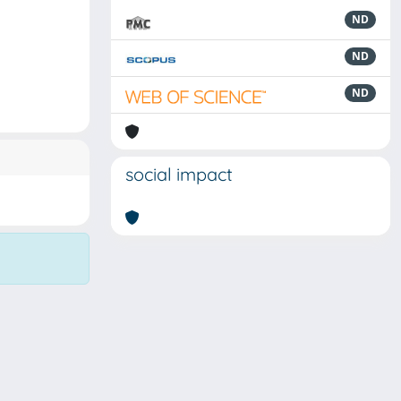
ND
ND
ND
social impact