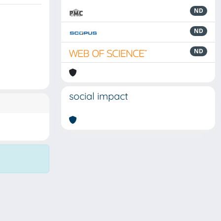
ND
ND
ND
social impact