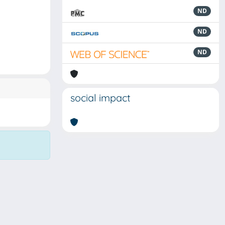
ND
ND
ND
social impact