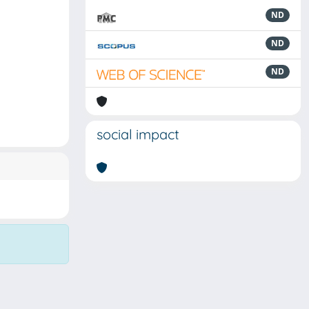
ND
ND
ND
social impact