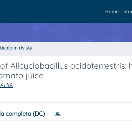
Home
Sfo
ticolo in rivista
of Alicyclobacillus acidoterrestris: 
tomato juice
ARIA
a completa (DC)