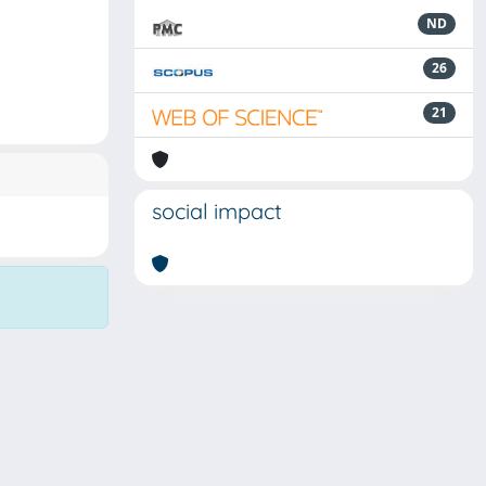
ND
26
21
social impact