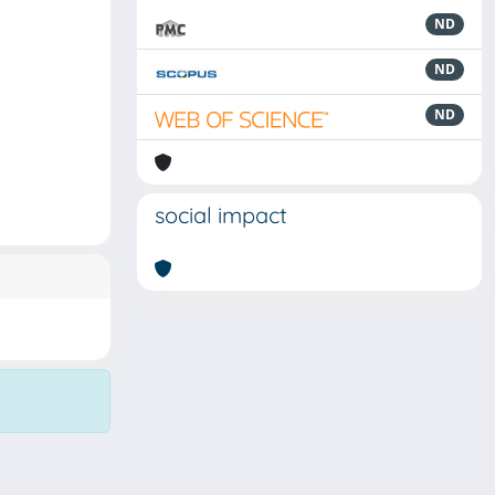
ND
ND
ND
social impact