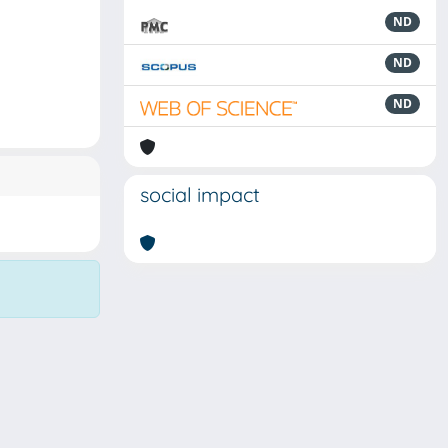
ND
ND
ND
social impact