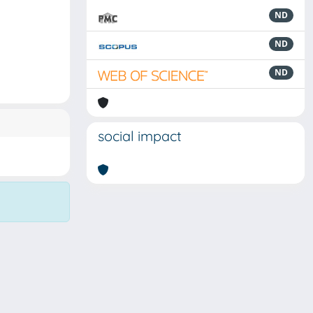
ND
ND
ND
social impact