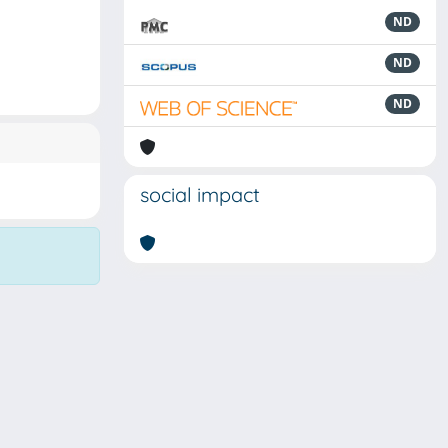
ND
ND
ND
social impact