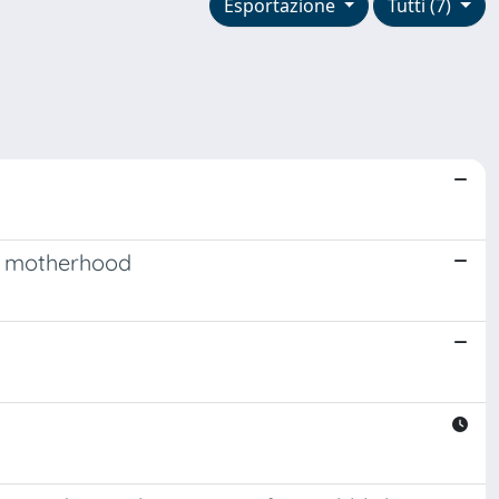
Esportazione
Tutti (7)
te motherhood