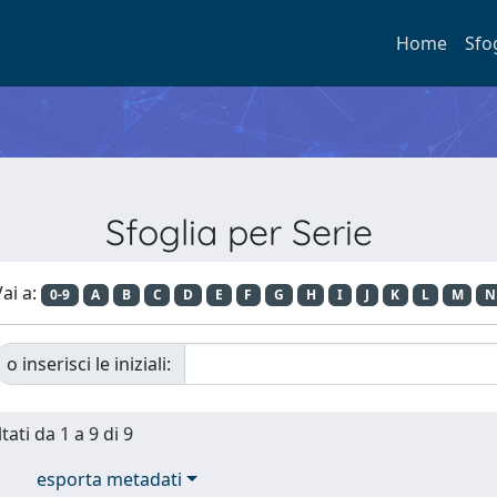
Home
Sfo
Sfoglia per Serie
ai a:
0-9
A
B
C
D
E
F
G
H
I
J
K
L
M
N
o inserisci le iniziali:
tati da 1 a 9 di 9
esporta metadati