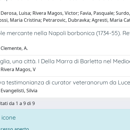
Derosa, Luisa; Rivera Magos, Victor; Favia, Pasquale; Surdo,
ossi, Maria Cristina; Petrarovic, Dubravka; Agresti, Maria Ca
e mercante nella Napoli borbonica (1734-55). Reti, 
 Clemente, A.
lia, una città. I Della Marra di Barletta nel Medi
 Rivera Magos, V
a testimonianza di curator veteranorum da Luce
Evangelisti, Silvia
tati da 1 a 9 di 9
 icone
accesso aperto