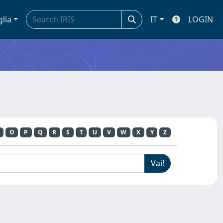
glia
IT
LOGIN
O
P
Q
R
S
T
U
V
W
X
Y
Z