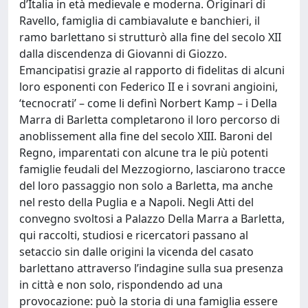
d’Italia in età medievale e moderna. Originari di
Ravello, famiglia di cambiavalute e banchieri, il
ramo barlettano si strutturò alla fine del secolo XII
dalla discendenza di Giovanni di Giozzo.
Emancipatisi grazie al rapporto di fidelitas di alcuni
loro esponenti con Federico II e i sovrani angioini,
‘tecnocrati’ – come li definì Norbert Kamp – i Della
Marra di Barletta completarono il loro percorso di
anoblissement alla fine del secolo XIII. Baroni del
Regno, imparentati con alcune tra le più potenti
famiglie feudali del Mezzogiorno, lasciarono tracce
del loro passaggio non solo a Barletta, ma anche
nel resto della Puglia e a Napoli. Negli Atti del
convegno svoltosi a Palazzo Della Marra a Barletta,
qui raccolti, studiosi e ricercatori passano al
setaccio sin dalle origini la vicenda del casato
barlettano attraverso l’indagine sulla sua presenza
in città e non solo, rispondendo ad una
provocazione: può la storia di una famiglia essere