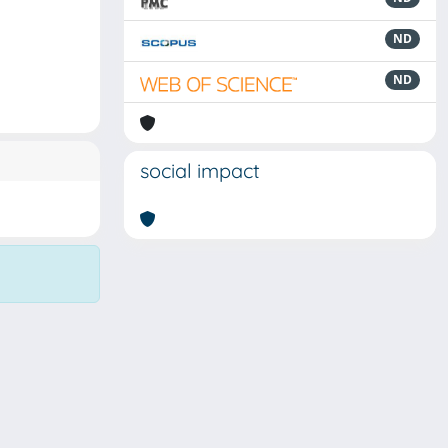
ND
ND
social impact