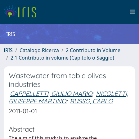
IRIS
IRIS
Catalogo Ricerca
2 Contributo in Volume
2.1 Contributo in volume (Capitolo o Saggio)
Wastewater from table olives
industries
CAPPELLETTI, GIULIO MARIO
;
NICOLETTI,
GIUSEPPE MARTINO
;
RUSSO, CARLO
2011-01-01
Abstract
The aim of this study is to analyze the