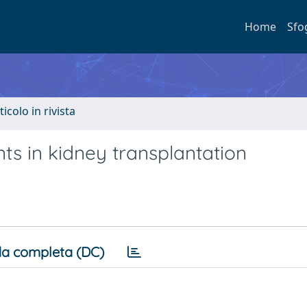
Home
Sfo
ticolo in rivista
ts in kidney transplantation
a completa (DC)