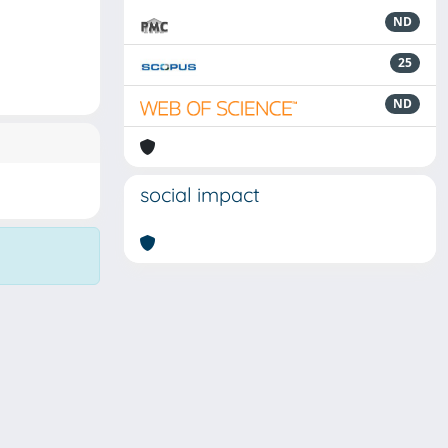
ND
25
ND
social impact