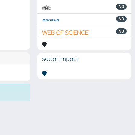
ND
ND
ND
social impact