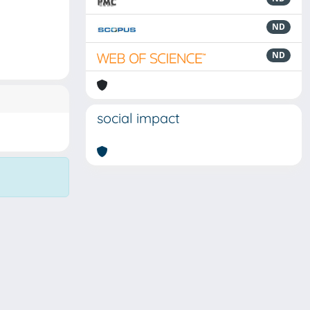
ND
ND
social impact