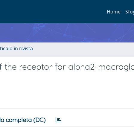
Home
Sfo
ticolo in rivista
 the receptor for alpha2-macroglo
a completa (DC)