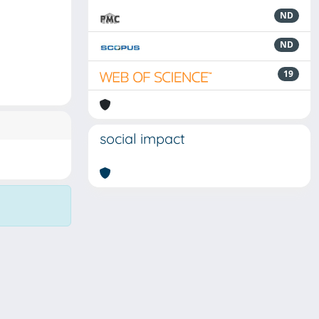
ND
ND
19
social impact