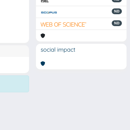
ND
ND
social impact