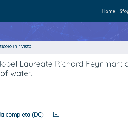
Home
Sfo
ticolo in rivista
Nobel Laureate Richard Feynman: a
of water.
a completa (DC)