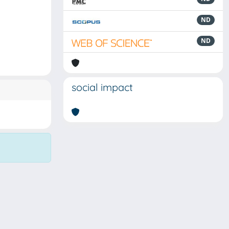
ND
ND
social impact