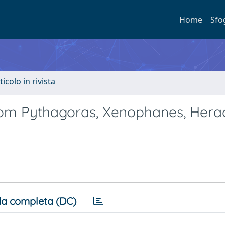
Home
Sfo
ticolo in rivista
rom Pythagoras, Xenophanes, Herac
a completa (DC)