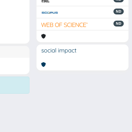
ND
ND
social impact