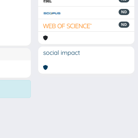
ND
ND
social impact