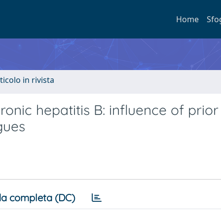
Home
Sfo
ticolo in rivista
ronic hepatitis B: influence of prior
gues
a completa (DC)