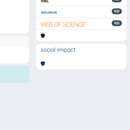
ND
ND
social impact