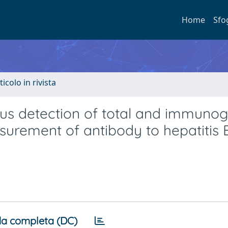
Home
Sfo
ticolo in rivista
ous detection of total and immunog
surement of antibody to hepatitis 
a completa (DC)