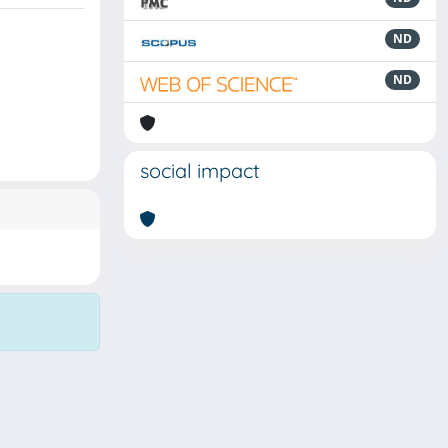
ND
ND
social impact