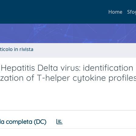
Home
Sfo
ticolo in rivista
patitis Delta virus: identification
zation of T-helper cytokine profile
a completa (DC)