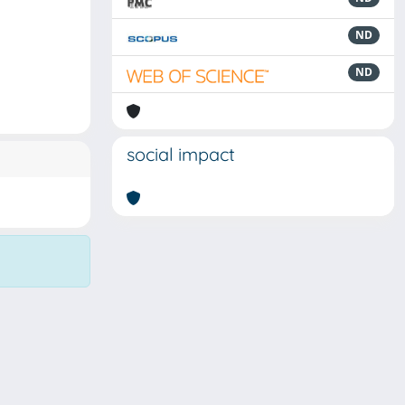
ND
ND
social impact