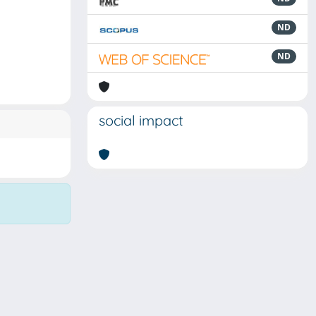
ND
ND
social impact