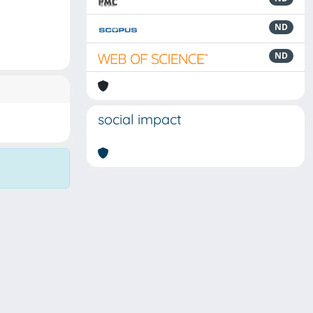
ND
ND
social impact