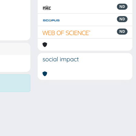
ND
ND
ND
social impact